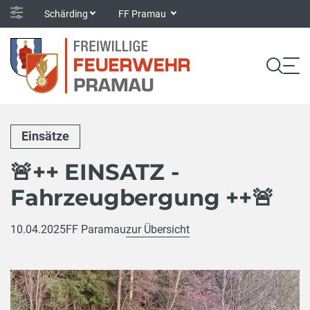
Schärding
FF Pramau
Einsätze
🚨++ EINSATZ -
Fahrzeugbergung ++🚨
10.04.2025
FF Paramau
zur Übersicht