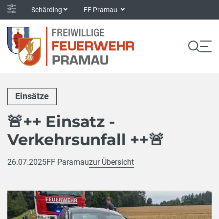
Schärding
FF Pramau
Einsätze
🚨++ Einsatz -
Verkehrsunfall ++🚨
26.07.2025
FF Paramau
zur Übersicht