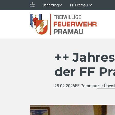
Schärding
FF Pramau
++ Jahre
der FF P
28.02.2026
FF Paramau
zur Übers