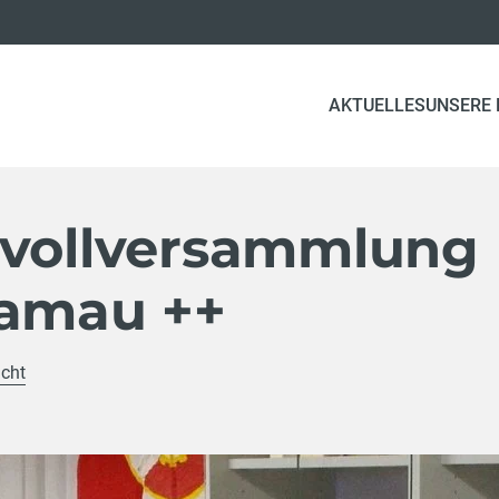
AKTUELLES
UNSERE
svollversammlung
ramau ++
icht