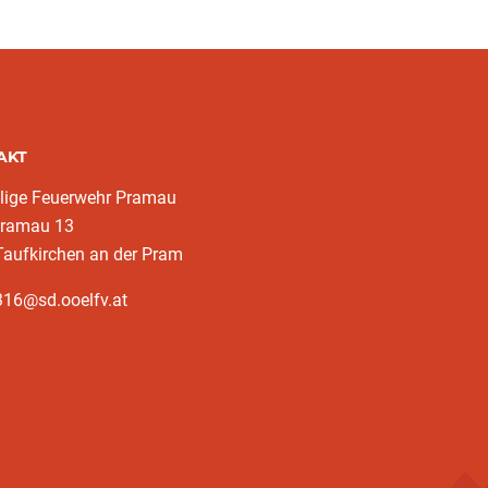
AKT
llige Feuerwehr Pramau
pramau 13
aufkirchen an der Pram
316@sd.ooelfv.at