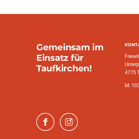
Gemeinsam im
KONT
Einsatz für
Freiwi
Unter
Taufkirchen!
4775 T
M: 10
(neues Fenster)
(neues Fenster)