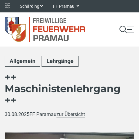
Schärding
FF Pramau
Allgemein
Lehrgänge
++
Maschinistenlehrgang
++
30.08.2025
FF Paramau
zur Übersicht