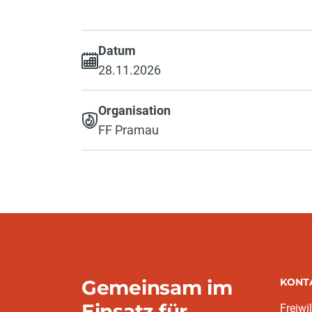
Datum
28.11.2026
Organisation
FF Pramau
Gemeinsam im
KONT
Einsatz für
Freiwi